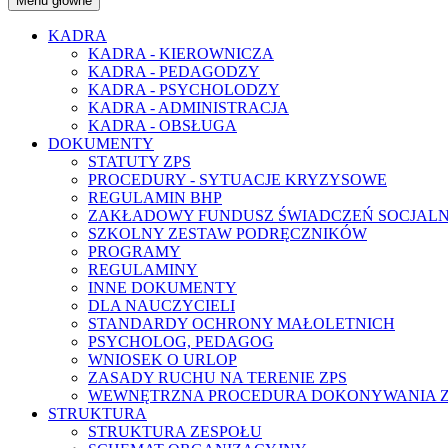
Menu główne
KADRA
KADRA - KIEROWNICZA
KADRA - PEDAGODZY
KADRA - PSYCHOLODZY
KADRA - ADMINISTRACJA
KADRA - OBSŁUGA
DOKUMENTY
STATUTY ZPS
PROCEDURY - SYTUACJE KRYZYSOWE
REGULAMIN BHP
ZAKŁADOWY FUNDUSZ ŚWIADCZEŃ SOCJAL
SZKOLNY ZESTAW PODRĘCZNIKÓW
PROGRAMY
REGULAMINY
INNE DOKUMENTY
DLA NAUCZYCIELI
STANDARDY OCHRONY MAŁOLETNICH
PSYCHOLOG, PEDAGOG
WNIOSEK O URLOP
ZASADY RUCHU NA TERENIE ZPS
WEWNĘTRZNA PROCEDURA DOKONYWANIA ZG
STRUKTURA
STRUKTURA ZESPOŁU