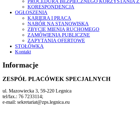
PROCEDURA BEZPIECZNEGO KORZYSTANIA Z 
KORESPONDENCJA
OGŁOSZENIA
KARIERA I PRACA
NABÓR NA STANOWISKA
ZBYCIE MIENIA RUCHOMEGO
ZAMÓWIENIA PUBLICZNE
ZAPYTANIA OFERTOWE
STOŁÓWKA
Kontakt
Informacje
ZESPÓŁ PLACÓWEK SPECJALNYCH
ul. Mazowiecka 3, 59-220 Legnica
tel/fax.: 76 7233114;
e-mail: sekretariat@zps.legnica.eu