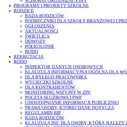
SCHEMAT ORGANIZACYJNY
PROGRAMY I PROJEKTY SZKOLNE
RODZICE
RADA RODZICÓW
PODRĘCZNIKI DLA SZKOŁY BRANŻOWEJ I PR
OGŁOSZENIA
AKTUALNOŚCI
ŚWIETLICA
DOWOZY
PÓŁKOLONIE
RODO
REKRUTACJA
RODO
INSPEKTOR DANYCH OSOBOWYCH
KLAUZULA INFORMACYJNA OGÓLNA DLA WS
DLA BYŁEGO PRACOWNIKA
WYCIECZKI SZKOLNE
DLA KONTRAHENTÓW
MONITORING WIZYJNY W ZPS
POCZTA SŁUŻBOWA I PWP
UDOSTĘPNIANIE INFORMACJI PUBLICZNEJ
PRAWA OSOBY, KTÓREJ DANE DOTYCZĄ
REGULAMIN BIP
RADA RODZICÓW
KLAUZULA INF. DLA OSOBY, KTÓRĄ NALEŻ