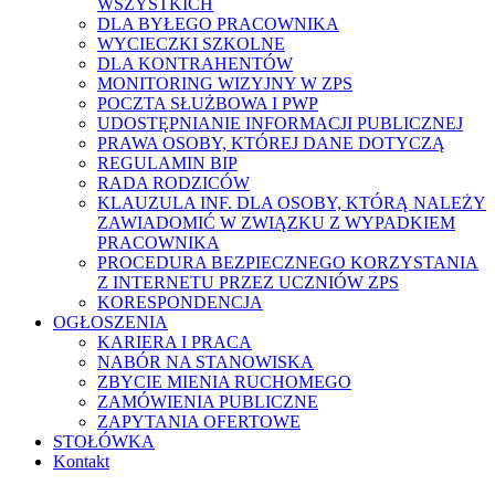
WSZYSTKICH
DLA BYŁEGO PRACOWNIKA
WYCIECZKI SZKOLNE
DLA KONTRAHENTÓW
MONITORING WIZYJNY W ZPS
POCZTA SŁUŻBOWA I PWP
UDOSTĘPNIANIE INFORMACJI PUBLICZNEJ
PRAWA OSOBY, KTÓREJ DANE DOTYCZĄ
REGULAMIN BIP
RADA RODZICÓW
KLAUZULA INF. DLA OSOBY, KTÓRĄ NALEŻY
ZAWIADOMIĆ W ZWIĄZKU Z WYPADKIEM
PRACOWNIKA
PROCEDURA BEZPIECZNEGO KORZYSTANIA
Z INTERNETU PRZEZ UCZNIÓW ZPS
KORESPONDENCJA
OGŁOSZENIA
KARIERA I PRACA
NABÓR NA STANOWISKA
ZBYCIE MIENIA RUCHOMEGO
ZAMÓWIENIA PUBLICZNE
ZAPYTANIA OFERTOWE
STOŁÓWKA
Kontakt