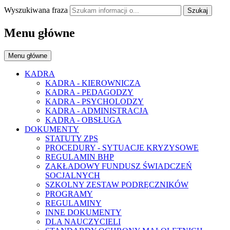
Wyszukiwana fraza
Szukaj
Menu główne
Menu główne
KADRA
KADRA - KIEROWNICZA
KADRA - PEDAGODZY
KADRA - PSYCHOLODZY
KADRA - ADMINISTRACJA
KADRA - OBSŁUGA
DOKUMENTY
STATUTY ZPS
PROCEDURY - SYTUACJE KRYZYSOWE
REGULAMIN BHP
ZAKŁADOWY FUNDUSZ ŚWIADCZEŃ
SOCJALNYCH
SZKOLNY ZESTAW PODRĘCZNIKÓW
PROGRAMY
REGULAMINY
INNE DOKUMENTY
DLA NAUCZYCIELI