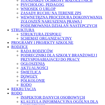
STANDARDY OCHRONY MAŁOLETNICH
PSYCHOLOG, PEDAGOG
WNIOSEK O URLOP
ZASADY RUCHU NA TERENIE ZPS
WEWNĘTRZNA PROCEDURA DOKONYWANIA
ZGŁOSZEŃ NARUSZENIA PRAWA I
PODEJMOWANIA DZIAŁAŃ NASTĘPCZYCH
STRUKTURA
STRUKTURA ZESPOŁU
SCHEMAT ORGANIZACYJNY
PROGRAMY I PROJEKTY SZKOLNE
RODZICE
RADA RODZICÓW
PODRĘCZNIKI DLA SZKOŁY BRANŻOWEJ I
PRZYSPOSABIAJĄCEJ DO PRACY
OGŁOSZENIA
AKTUALNOŚCI
ŚWIETLICA
DOWOZY
PÓŁKOLONIE
RODO
REKRUTACJA
RODO
INSPEKTOR DANYCH OSOBOWYCH
KLAUZULA INFORMACYJNA OGÓLNA DLA