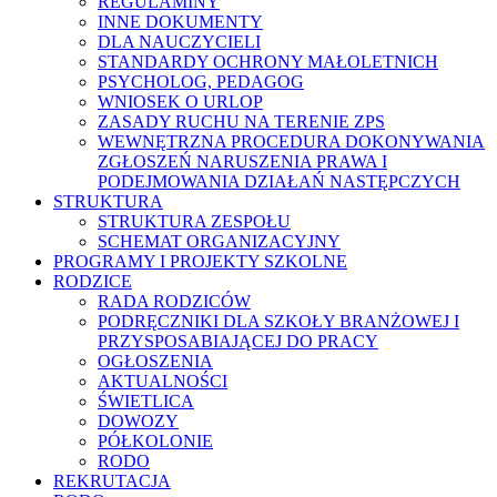
REGULAMINY
INNE DOKUMENTY
DLA NAUCZYCIELI
STANDARDY OCHRONY MAŁOLETNICH
PSYCHOLOG, PEDAGOG
WNIOSEK O URLOP
ZASADY RUCHU NA TERENIE ZPS
WEWNĘTRZNA PROCEDURA DOKONYWANIA
ZGŁOSZEŃ NARUSZENIA PRAWA I
PODEJMOWANIA DZIAŁAŃ NASTĘPCZYCH
STRUKTURA
STRUKTURA ZESPOŁU
SCHEMAT ORGANIZACYJNY
PROGRAMY I PROJEKTY SZKOLNE
RODZICE
RADA RODZICÓW
PODRĘCZNIKI DLA SZKOŁY BRANŻOWEJ I
PRZYSPOSABIAJĄCEJ DO PRACY
OGŁOSZENIA
AKTUALNOŚCI
ŚWIETLICA
DOWOZY
PÓŁKOLONIE
RODO
REKRUTACJA