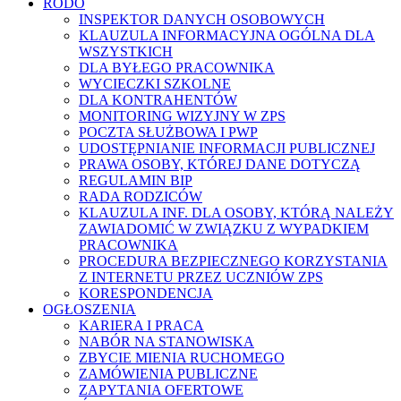
RODO
INSPEKTOR DANYCH OSOBOWYCH
KLAUZULA INFORMACYJNA OGÓLNA DLA
WSZYSTKICH
DLA BYŁEGO PRACOWNIKA
WYCIECZKI SZKOLNE
DLA KONTRAHENTÓW
MONITORING WIZYJNY W ZPS
POCZTA SŁUŻBOWA I PWP
UDOSTĘPNIANIE INFORMACJI PUBLICZNEJ
PRAWA OSOBY, KTÓREJ DANE DOTYCZĄ
REGULAMIN BIP
RADA RODZICÓW
KLAUZULA INF. DLA OSOBY, KTÓRĄ NALEŻY
ZAWIADOMIĆ W ZWIĄZKU Z WYPADKIEM
PRACOWNIKA
PROCEDURA BEZPIECZNEGO KORZYSTANIA
Z INTERNETU PRZEZ UCZNIÓW ZPS
KORESPONDENCJA
OGŁOSZENIA
KARIERA I PRACA
NABÓR NA STANOWISKA
ZBYCIE MIENIA RUCHOMEGO
ZAMÓWIENIA PUBLICZNE
ZAPYTANIA OFERTOWE