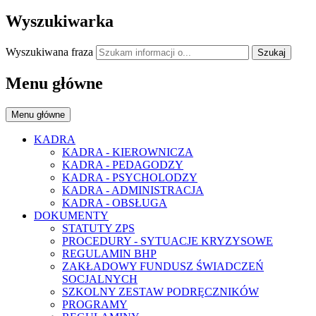
Wyszukiwarka
Wyszukiwana fraza
Szukaj
Menu główne
Menu główne
KADRA
KADRA - KIEROWNICZA
KADRA - PEDAGODZY
KADRA - PSYCHOLODZY
KADRA - ADMINISTRACJA
KADRA - OBSŁUGA
DOKUMENTY
STATUTY ZPS
PROCEDURY - SYTUACJE KRYZYSOWE
REGULAMIN BHP
ZAKŁADOWY FUNDUSZ ŚWIADCZEŃ
SOCJALNYCH
SZKOLNY ZESTAW PODRĘCZNIKÓW
PROGRAMY