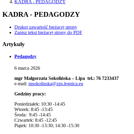
KADRA - PEDAGODZY
KADRA - PEDAGODZY
Drukuj zawartość bieżącej strony
Zapisz tekst bieżącej strony do PDF
Artykuły
Pedagodzy
6
marca
2026
mgr Małgorzata Sokolińska – Lipa tel.: 76 7233437
e-mail:
msokolinska@zps.legnica.eu
Godziny pracy:
Poniedziałek: 10:30 -14:45
Wtorek: 8:45 -13:45
Środa: 9:45 -14:45
Czwartek: 8:45 -12:45
Piątek: 10:30 -13:30; 14:30 -15:30