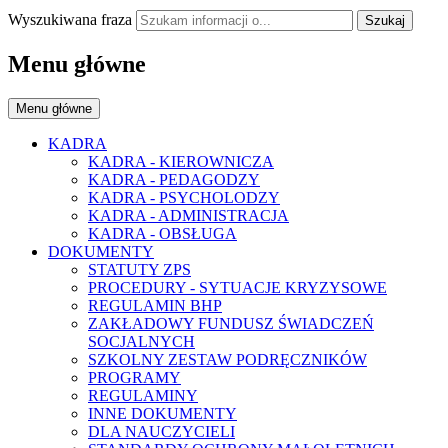
Wyszukiwana fraza
Szukaj
Menu główne
Menu główne
KADRA
KADRA - KIEROWNICZA
KADRA - PEDAGODZY
KADRA - PSYCHOLODZY
KADRA - ADMINISTRACJA
KADRA - OBSŁUGA
DOKUMENTY
STATUTY ZPS
PROCEDURY - SYTUACJE KRYZYSOWE
REGULAMIN BHP
ZAKŁADOWY FUNDUSZ ŚWIADCZEŃ
SOCJALNYCH
SZKOLNY ZESTAW PODRĘCZNIKÓW
PROGRAMY
REGULAMINY
INNE DOKUMENTY
DLA NAUCZYCIELI