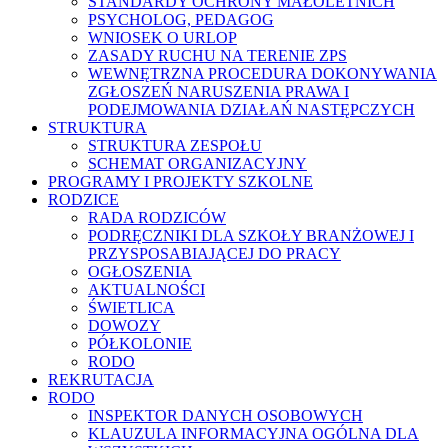
STANDARDY OCHRONY MAŁOLETNICH
PSYCHOLOG, PEDAGOG
WNIOSEK O URLOP
ZASADY RUCHU NA TERENIE ZPS
WEWNĘTRZNA PROCEDURA DOKONYWANIA
ZGŁOSZEŃ NARUSZENIA PRAWA I
PODEJMOWANIA DZIAŁAŃ NASTĘPCZYCH
STRUKTURA
STRUKTURA ZESPOŁU
SCHEMAT ORGANIZACYJNY
PROGRAMY I PROJEKTY SZKOLNE
RODZICE
RADA RODZICÓW
PODRĘCZNIKI DLA SZKOŁY BRANŻOWEJ I
PRZYSPOSABIAJĄCEJ DO PRACY
OGŁOSZENIA
AKTUALNOŚCI
ŚWIETLICA
DOWOZY
PÓŁKOLONIE
RODO
REKRUTACJA
RODO
INSPEKTOR DANYCH OSOBOWYCH
KLAUZULA INFORMACYJNA OGÓLNA DLA