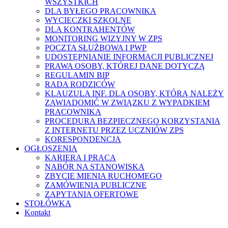
WSZYSTKICH
DLA BYŁEGO PRACOWNIKA
WYCIECZKI SZKOLNE
DLA KONTRAHENTÓW
MONITORING WIZYJNY W ZPS
POCZTA SŁUŻBOWA I PWP
UDOSTĘPNIANIE INFORMACJI PUBLICZNEJ
PRAWA OSOBY, KTÓREJ DANE DOTYCZĄ
REGULAMIN BIP
RADA RODZICÓW
KLAUZULA INF. DLA OSOBY, KTÓRĄ NALEŻY
ZAWIADOMIĆ W ZWIĄZKU Z WYPADKIEM
PRACOWNIKA
PROCEDURA BEZPIECZNEGO KORZYSTANIA
Z INTERNETU PRZEZ UCZNIÓW ZPS
KORESPONDENCJA
OGŁOSZENIA
KARIERA I PRACA
NABÓR NA STANOWISKA
ZBYCIE MIENIA RUCHOMEGO
ZAMÓWIENIA PUBLICZNE
ZAPYTANIA OFERTOWE
STOŁÓWKA
Kontakt