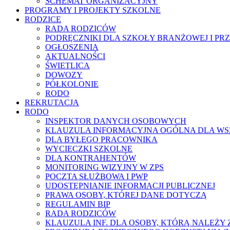
SCHEMAT ORGANIZACYJNY
PROGRAMY I PROJEKTY SZKOLNE
RODZICE
RADA RODZICÓW
PODRĘCZNIKI DLA SZKOŁY BRANŻOWEJ I PR
OGŁOSZENIA
AKTUALNOŚCI
ŚWIETLICA
DOWOZY
PÓŁKOLONIE
RODO
REKRUTACJA
RODO
INSPEKTOR DANYCH OSOBOWYCH
KLAUZULA INFORMACYJNA OGÓLNA DLA WS
DLA BYŁEGO PRACOWNIKA
WYCIECZKI SZKOLNE
DLA KONTRAHENTÓW
MONITORING WIZYJNY W ZPS
POCZTA SŁUŻBOWA I PWP
UDOSTĘPNIANIE INFORMACJI PUBLICZNEJ
PRAWA OSOBY, KTÓREJ DANE DOTYCZĄ
REGULAMIN BIP
RADA RODZICÓW
KLAUZULA INF. DLA OSOBY, KTÓRĄ NALEŻ