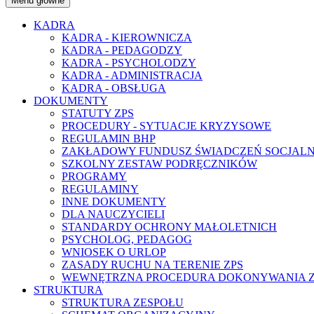
Menu główne
KADRA
KADRA - KIEROWNICZA
KADRA - PEDAGODZY
KADRA - PSYCHOLODZY
KADRA - ADMINISTRACJA
KADRA - OBSŁUGA
DOKUMENTY
STATUTY ZPS
PROCEDURY - SYTUACJE KRYZYSOWE
REGULAMIN BHP
ZAKŁADOWY FUNDUSZ ŚWIADCZEŃ SOCJAL
SZKOLNY ZESTAW PODRĘCZNIKÓW
PROGRAMY
REGULAMINY
INNE DOKUMENTY
DLA NAUCZYCIELI
STANDARDY OCHRONY MAŁOLETNICH
PSYCHOLOG, PEDAGOG
WNIOSEK O URLOP
ZASADY RUCHU NA TERENIE ZPS
WEWNĘTRZNA PROCEDURA DOKONYWANIA ZG
STRUKTURA
STRUKTURA ZESPOŁU