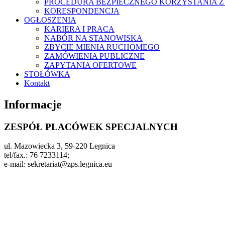
PROCEDURA BEZPIECZNEGO KORZYSTANIA Z 
KORESPONDENCJA
OGŁOSZENIA
KARIERA I PRACA
NABÓR NA STANOWISKA
ZBYCIE MIENIA RUCHOMEGO
ZAMÓWIENIA PUBLICZNE
ZAPYTANIA OFERTOWE
STOŁÓWKA
Kontakt
Informacje
ZESPÓŁ PLACÓWEK SPECJALNYCH
ul. Mazowiecka 3, 59-220 Legnica
tel/fax.: 76 7233114;
e-mail: sekretariat@zps.legnica.eu