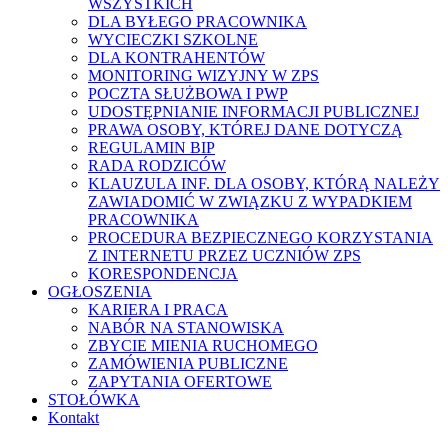
WSZYSTKICH
DLA BYŁEGO PRACOWNIKA
WYCIECZKI SZKOLNE
DLA KONTRAHENTÓW
MONITORING WIZYJNY W ZPS
POCZTA SŁUŻBOWA I PWP
UDOSTĘPNIANIE INFORMACJI PUBLICZNEJ
PRAWA OSOBY, KTÓREJ DANE DOTYCZĄ
REGULAMIN BIP
RADA RODZICÓW
KLAUZULA INF. DLA OSOBY, KTÓRĄ NALEŻY
ZAWIADOMIĆ W ZWIĄZKU Z WYPADKIEM
PRACOWNIKA
PROCEDURA BEZPIECZNEGO KORZYSTANIA
Z INTERNETU PRZEZ UCZNIÓW ZPS
KORESPONDENCJA
OGŁOSZENIA
KARIERA I PRACA
NABÓR NA STANOWISKA
ZBYCIE MIENIA RUCHOMEGO
ZAMÓWIENIA PUBLICZNE
ZAPYTANIA OFERTOWE
STOŁÓWKA
Kontakt