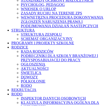
STANDARDY OCHRONY MAŁOLETNICH
PSYCHOLOG, PEDAGOG
WNIOSEK O URLOP
ZASADY RUCHU NA TERENIE ZPS
WEWNĘTRZNA PROCEDURA DOKONYWANIA
ZGŁOSZEŃ NARUSZENIA PRAWA I
PODEJMOWANIA DZIAŁAŃ NASTĘPCZYCH
STRUKTURA
STRUKTURA ZESPOŁU
SCHEMAT ORGANIZACYJNY
PROGRAMY I PROJEKTY SZKOLNE
RODZICE
RADA RODZICÓW
PODRĘCZNIKI DLA SZKOŁY BRANŻOWEJ I
PRZYSPOSABIAJĄCEJ DO PRACY
OGŁOSZENIA
AKTUALNOŚCI
ŚWIETLICA
DOWOZY
PÓŁKOLONIE
RODO
REKRUTACJA
RODO
INSPEKTOR DANYCH OSOBOWYCH
KLAUZULA INFORMACYJNA OGÓLNA DLA