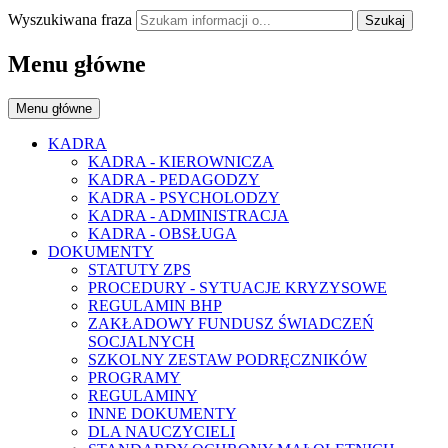
Wyszukiwana fraza
Szukaj
Menu główne
Menu główne
KADRA
KADRA - KIEROWNICZA
KADRA - PEDAGODZY
KADRA - PSYCHOLODZY
KADRA - ADMINISTRACJA
KADRA - OBSŁUGA
DOKUMENTY
STATUTY ZPS
PROCEDURY - SYTUACJE KRYZYSOWE
REGULAMIN BHP
ZAKŁADOWY FUNDUSZ ŚWIADCZEŃ
SOCJALNYCH
SZKOLNY ZESTAW PODRĘCZNIKÓW
PROGRAMY
REGULAMINY
INNE DOKUMENTY
DLA NAUCZYCIELI