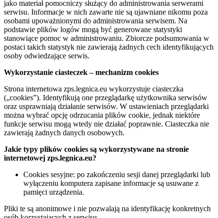
jako materiał pomocniczy służący do administrowania serwerami
serwisu. Informacje w nich zawarte nie są ujawniane nikomu poza
osobami upoważnionymi do administrowania serwisem. Na
podstawie plików logów mogą być generowane statystyki
stanowiące pomoc w administrowaniu. Zbiorcze podsumowania w
postaci takich statystyk nie zawierają żadnych cech identyfikujących
osoby odwiedzające serwis.
Wykorzystanie ciasteczek – mechanizm cookies
Strona internetowa zps.legnica.eu wykorzystuje ciasteczka
(„cookies”). Identyfikują one przeglądarkę użytkownika serwisów
oraz usprawniają działanie serwisów. W ustawieniach przeglądarki
można wybrać opcję odrzucania plików cookie, jednak niektóre
funkcje serwisu mogą wtedy nie działać poprawnie. Ciasteczka nie
zawierają żadnych danych osobowych.
Jakie typy plików cookies są wykorzystywane na stronie
internetowej zps.legnica.eu?
Cookies sesyjne: po zakończeniu sesji danej przeglądarki lub
wyłączeniu komputera zapisane informacje są usuwane z
pamięci urządzenia.
Pliki te są anonimowe i nie pozwalają na identyfikację konkretnych
osób korzystających z serwisu.