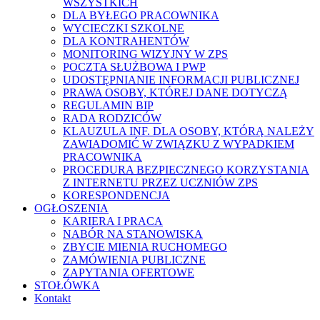
WSZYSTKICH
DLA BYŁEGO PRACOWNIKA
WYCIECZKI SZKOLNE
DLA KONTRAHENTÓW
MONITORING WIZYJNY W ZPS
POCZTA SŁUŻBOWA I PWP
UDOSTĘPNIANIE INFORMACJI PUBLICZNEJ
PRAWA OSOBY, KTÓREJ DANE DOTYCZĄ
REGULAMIN BIP
RADA RODZICÓW
KLAUZULA INF. DLA OSOBY, KTÓRĄ NALEŻY
ZAWIADOMIĆ W ZWIĄZKU Z WYPADKIEM
PRACOWNIKA
PROCEDURA BEZPIECZNEGO KORZYSTANIA
Z INTERNETU PRZEZ UCZNIÓW ZPS
KORESPONDENCJA
OGŁOSZENIA
KARIERA I PRACA
NABÓR NA STANOWISKA
ZBYCIE MIENIA RUCHOMEGO
ZAMÓWIENIA PUBLICZNE
ZAPYTANIA OFERTOWE
STOŁÓWKA
Kontakt