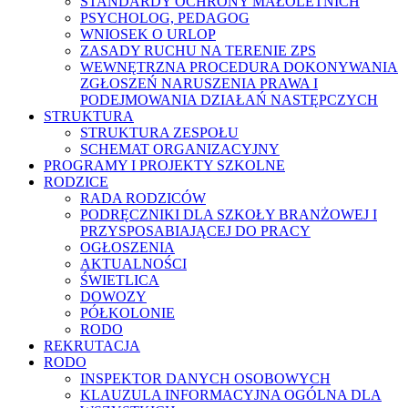
STANDARDY OCHRONY MAŁOLETNICH
PSYCHOLOG, PEDAGOG
WNIOSEK O URLOP
ZASADY RUCHU NA TERENIE ZPS
WEWNĘTRZNA PROCEDURA DOKONYWANIA
ZGŁOSZEŃ NARUSZENIA PRAWA I
PODEJMOWANIA DZIAŁAŃ NASTĘPCZYCH
STRUKTURA
STRUKTURA ZESPOŁU
SCHEMAT ORGANIZACYJNY
PROGRAMY I PROJEKTY SZKOLNE
RODZICE
RADA RODZICÓW
PODRĘCZNIKI DLA SZKOŁY BRANŻOWEJ I
PRZYSPOSABIAJĄCEJ DO PRACY
OGŁOSZENIA
AKTUALNOŚCI
ŚWIETLICA
DOWOZY
PÓŁKOLONIE
RODO
REKRUTACJA
RODO
INSPEKTOR DANYCH OSOBOWYCH
KLAUZULA INFORMACYJNA OGÓLNA DLA