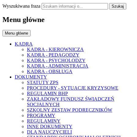
Wyszukiwana fraza
Szukaj
Menu główne
Menu główne
KADRA
KADRA - KIEROWNICZA
KADRA - PEDAGODZY
KADRA - PSYCHOLODZY
KADRA - ADMINISTRACJA
KADRA - OBSŁUGA
DOKUMENTY
STATUTY ZPS
PROCEDURY - SYTUACJE KRYZYSOWE
REGULAMIN BHP
ZAKŁADOWY FUNDUSZ ŚWIADCZEŃ
SOCJALNYCH
SZKOLNY ZESTAW PODRĘCZNIKÓW
PROGRAMY
REGULAMINY
INNE DOKUMENTY
DLA NAUCZYCIELI